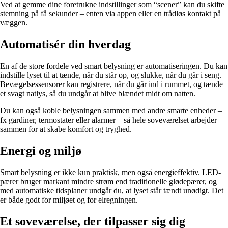
Ved at gemme dine foretrukne indstillinger som “scener” kan du skifte
stemning på få sekunder – enten via appen eller en trådløs kontakt på
væggen.
Automatisér din hverdag
En af de store fordele ved smart belysning er automatiseringen. Du kan
indstille lyset til at tænde, når du står op, og slukke, når du går i seng.
Bevægelsessensorer kan registrere, når du går ind i rummet, og tænde
et svagt natlys, så du undgår at blive blændet midt om natten.
Du kan også koble belysningen sammen med andre smarte enheder –
fx gardiner, termostater eller alarmer – så hele soveværelset arbejder
sammen for at skabe komfort og tryghed.
Energi og miljø
Smart belysning er ikke kun praktisk, men også energieffektiv. LED-
pærer bruger markant mindre strøm end traditionelle glødepærer, og
med automatiske tidsplaner undgår du, at lyset står tændt unødigt. Det
er både godt for miljøet og for elregningen.
Et soveværelse, der tilpasser sig dig