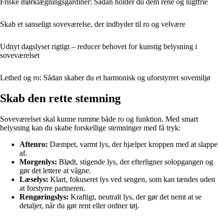
Friske mørklægningsgardiner: Sådan holder du dem rene og lugtfrie
Skab et sanseligt soveværelse, der indbyder til ro og velvære
Udnyt dagslyset rigtigt – reducer behovet for kunstig belysning i
soveværelset
Lethed og ro: Sådan skaber du et harmonisk og uforstyrret sovemiljø
Skab den rette stemning
Soveværelset skal kunne rumme både ro og funktion. Med smart
belysning kan du skabe forskellige stemninger med få tryk:
Aftenro:
Dæmpet, varmt lys, der hjælper kroppen med at slappe
af.
Morgenlys:
Blødt, stigende lys, der efterligner solopgangen og
gør det lettere at vågne.
Læselys:
Klart, fokuseret lys ved sengen, som kan tændes uden
at forstyrre partneren.
Rengøringslys:
Kraftigt, neutralt lys, der gør det nemt at se
detaljer, når du gør rent eller ordner tøj.