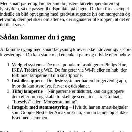
Med smart pærer og lamper kan du justere farvetemperaturen og
lysstyrken, så de passer til tidspunktet på dagen. Du kan for eksempel
indstille en blid opvågning med gradvist stigende lys om morgenen og
et varmt, dæmpet skær om aftenen, der signalerer til kroppen, at det er
tid til at sove.
Sådan kommer du i gang
At komme i gang med smart belysning kræver ikke nødvendigvis store
investeringer. Du kan starte med én enkelt pære og udvide efter behov.
Vælg et system
– De mest populære løsninger er Philips Hue,
IKEA Trådfri og WiZ. De fungerer via Wi-Fi eller en hub, der
forbinder lamperne til din smartphone.
Installer appen
– De fleste systemer har en brugervenlig app,
hvor du kan styre lys, farver og tidsplaner.
Tilføj lamperne
– Når pærerne er tilsluttet, kan du gruppere
dem efter rum og skabe forskellige scenarier – fx “Godnat”,
“Læselys” eller “Morgenstemning”.
Integrér med stemmestyring
– Hvis du har en smart-højttaler
som Google Nest eller Amazon Echo, kan du tænde og slukke
lyset med stemmen.