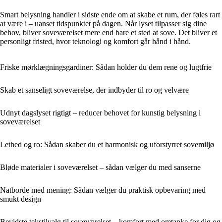
Smart belysning handler i sidste ende om at skabe et rum, der føles rart
at være i – uanset tidspunktet på dagen. Når lyset tilpasser sig dine
behov, bliver soveværelset mere end bare et sted at sove. Det bliver et
personligt fristed, hvor teknologi og komfort går hånd i hånd.
Friske mørklægningsgardiner: Sådan holder du dem rene og lugtfrie
Skab et sanseligt soveværelse, der indbyder til ro og velvære
Udnyt dagslyset rigtigt – reducer behovet for kunstig belysning i
soveværelset
Lethed og ro: Sådan skaber du et harmonisk og uforstyrret sovemiljø
Bløde materialer i soveværelset – sådan vælger du med sanserne
Natborde med mening: Sådan vælger du praktisk opbevaring med
smukt design
Bevidste tekstilvalg til soveværelset – komfort med omtanke for dig og