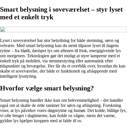
Smart belysning i soveværelset – styr lyset
med et enkelt tryk
Lyset i soveværelset har stor betydning for både stemning, søvn og
velvære. Med smart belysning kan du nemt tilpasse lyset til dagens
rytme – fra blødt, dæmpet lys om aftenen til frisk, energigivende lys
om morgenen. Teknologien gør det muligt at styre lamperne med et
enkelt tryk på mobilen, via stemmestyring eller automatisk efter
tidspunkter og bevægelse. Her får du et overblik over, hvordan du kan
skabe et soveværelse, der både er funktionelt og afslappende med
intelligent lysstyring.
Hvorfor vælge smart belysning?
Smart belysning handler ikke kun om bekvemmelighed – det handler
også om at skabe de rette rammer for søvn og afslapning. Forskning
viser, at lys påvirker vores døgnrytme og humør. Det kolde, blålige lys,
vi ofte bruger i dagtimerne, kan holde os vågne, mens det varme,
gyldne lys hjælper kroppen med at falde til ro.