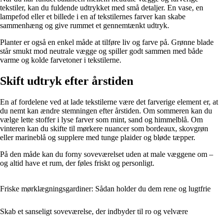
tekstiler, kan du fuldende udtrykket med små detaljer. En vase, en
lampefod eller et billede i en af tekstilernes farver kan skabe
sammenhæng og give rummet et gennemtænkt udtryk.
Planter er også en enkel måde at tilføre liv og farve på. Grønne blade
står smukt mod neutrale vægge og spiller godt sammen med både
varme og kolde farvetoner i tekstilerne.
Skift udtryk efter årstiden
En af fordelene ved at lade tekstilerne være det farverige element er, at
du nemt kan ændre stemningen efter årstiden. Om sommeren kan du
vælge lette stoffer i lyse farver som mint, sand og himmelblå. Om
vinteren kan du skifte til mørkere nuancer som bordeaux, skovgrøn
eller marineblå og supplere med tunge plaider og bløde tæpper.
På den måde kan du forny soveværelset uden at male væggene om –
og altid have et rum, der føles friskt og personligt.
Friske mørklægningsgardiner: Sådan holder du dem rene og lugtfrie
Skab et sanseligt soveværelse, der indbyder til ro og velvære