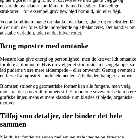
spiller også en vigtig rolle. Et soveværelse med glatte vægge og
ensartede overflader kan få mere liv med tekstiler i forskellige
strukturer – for eksempel grov hør, blød bomuld, uld eller fløjl.
Ved at kombinere matte og blanke overflader, glatte og ru tekstiler, får
du et rum, der føles både indbydende og afbalanceret. Det handler om
at skabe variation, uden at det bliver rodet.
Brug mønstre med omtanke
Mønstre kan give energi og personlighed, men de kræver lidt omtanke
for ikke at dominere. Hvis du vælger et stort mønstret sengetæppe, så
lad puderne være mere afdæmpede – eller omvendt. Gentag eventuelt
en farve fra mønstret i andre elementer, så helheden hænger sammen.
Blomster, striber og geometriske former kan alle fungere, men vælg
mønstre, der passer til rummets stil. Et moderne soveværelse kan bære
grafiske linjer, mens et mere klassisk rum klædes af bløde, organiske
motiver.
Tilføj små detaljer, der binder det hele
sammen
Når du har fundet balancen mellem neutrale vægge og farverige