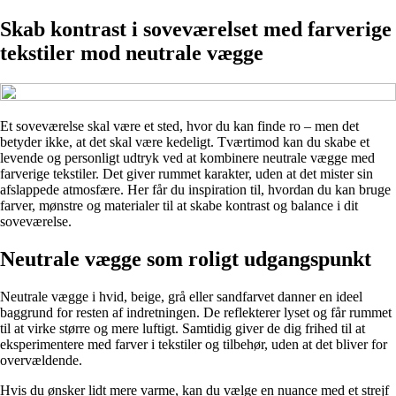
Skab kontrast i soveværelset med farverige
tekstiler mod neutrale vægge
Et soveværelse skal være et sted, hvor du kan finde ro – men det
betyder ikke, at det skal være kedeligt. Tværtimod kan du skabe et
levende og personligt udtryk ved at kombinere neutrale vægge med
farverige tekstiler. Det giver rummet karakter, uden at det mister sin
afslappede atmosfære. Her får du inspiration til, hvordan du kan bruge
farver, mønstre og materialer til at skabe kontrast og balance i dit
soveværelse.
Neutrale vægge som roligt udgangspunkt
Neutrale vægge i hvid, beige, grå eller sandfarvet danner en ideel
baggrund for resten af indretningen. De reflekterer lyset og får rummet
til at virke større og mere luftigt. Samtidig giver de dig frihed til at
eksperimentere med farver i tekstiler og tilbehør, uden at det bliver for
overvældende.
Hvis du ønsker lidt mere varme, kan du vælge en nuance med et strejf