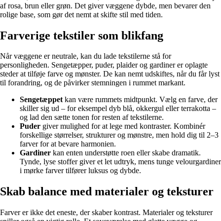
af rosa, brun eller grøn. Det giver væggene dybde, men bevarer den
rolige base, som gør det nemt at skifte stil med tiden.
Farverige tekstiler som blikfang
Når væggene er neutrale, kan du lade tekstilerne stå for
personligheden. Sengetæpper, puder, plaider og gardiner er oplagte
steder at tilføje farve og mønster. De kan nemt udskiftes, når du får lyst
til forandring, og de påvirker stemningen i rummet markant.
Sengetæppet
kan være rummets midtpunkt. Vælg en farve, der
skiller sig ud – for eksempel dyb blå, okkergul eller terrakotta –
og lad den sætte tonen for resten af tekstilerne.
Puder
giver mulighed for at lege med kontraster. Kombinér
forskellige størrelser, strukturer og mønstre, men hold dig til 2–3
farver for at bevare harmonien.
Gardiner
kan enten understøtte roen eller skabe dramatik.
Tynde, lyse stoffer giver et let udtryk, mens tunge velourgardiner
i mørke farver tilfører luksus og dybde.
Skab balance med materialer og teksturer
Farver er ikke det eneste, der skaber kontrast. Materialer og teksturer